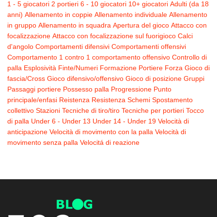
1 - 5 giocatori
2 portieri
6 - 10 giocatori
10+ giocatori
Adulti (da 18
anni)
Allenamento in coppie
Allenamento individuale
Allenamento
in gruppo
Allenamento in squadra
Apertura del gioco
Attacco con
focalizzazione
Attacco con focalizzazione sul fuorigioco
Calci
d'angolo
Comportamenti difensivi
Comportamenti offensivi
Comportamento 1 contro 1
comportamento offensivo
Controllo di
palla
Esplosività
Finte/Numeri
Formazione Portiere
Forza
Gioco di
fascia/Cross
Gioco difensivo/offensivo
Gioco di posizione
Gruppi
Passaggi
portiere
Possesso palla
Progressione
Punto
principale/enfasi
Reistenza
Resistenza
Schemi
Spostamento
collettivo
Stazioni
Tecniche di tiro/tiro
Tecniche per portieri
Tocco
di palla
Under 6 - Under 13
Under 14 - Under 19
Velocità di
anticipazione
Velocità di movimento con la palla
Velocità di
movimento senza palla
Velocitá di reazione