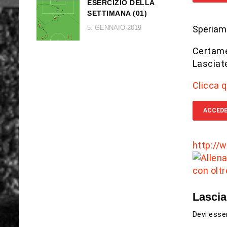
ESERCIZIO DELLA
SETTIMANA (01)
5. GENNAIO 2019
Speriamo 
Certame
Lasciat
Clicca q
ACCEDE
http://
Lasci
Devi ess