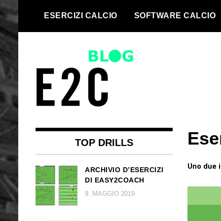
Salta
ESERCIZI CALCIO
SOFTWARE CALCIO
al
contenuto
We take every football team to
Top football
the next level | Football drills and
Eser
drills and
football software for every team
TOP DRILLS
football
Uno due i
ARCHIVIO D’ESERCIZI
DI EASY2COACH
software
9. MAGGIO 2019