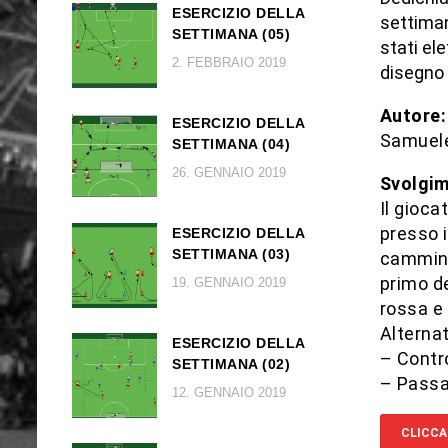
ESERCIZIO DELLA
settiman
SETTIMANA (05)
stati el
2. FEBBRAIO 2019
disegno
Autore:
ESERCIZIO DELLA
Samuele
SETTIMANA (04)
26. GENNAIO 2019
Svolgim
Il gioca
presso i
ESERCIZIO DELLA
SETTIMANA (03)
cammino 
primo d
19. GENNAIO 2019
rossa e 
Alternat
ESERCIZIO DELLA
– Contro
SETTIMANA (02)
– Passa
12. GENNAIO 2019
CLICCA