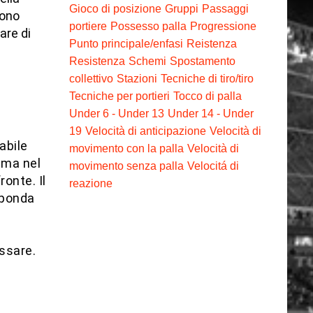
Gioco di posizione
Gruppi
Passaggi
sono
portiere
Possesso palla
Progressione
are di
Punto principale/enfasi
Reistenza
Resistenza
Schemi
Spostamento
collettivo
Stazioni
Tecniche di tiro/tiro
Tecniche per portieri
Tocco di palla
Under 6 - Under 13
Under 14 - Under
19
Velocità di anticipazione
Velocità di
abile
movimento con la palla
Velocità di
ima nel
movimento senza palla
Velocitá di
onte. Il
reazione
sponda
assare.