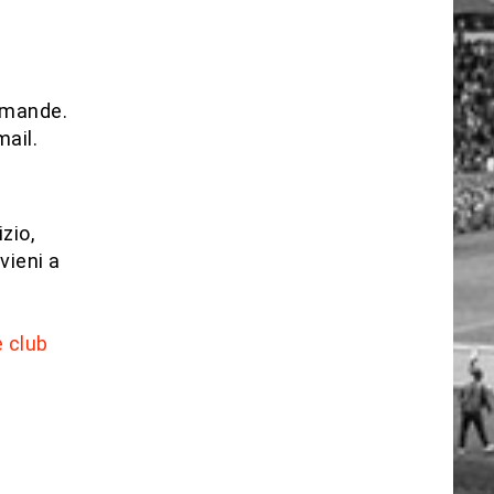
omande.
ail.
zio,
vieni a