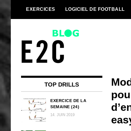
Skip
EXERCICES
LOGICIEL DE FOOTBALL
to
content
We take every football team to
Top football
the next level | Football drills and
Mod
drills and
football software for every team
TOP DRILLS
pou
football
EXERCICE DE LA
d’e
SEMAINE (24)
software
14. JUIN 2019
eas