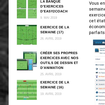
LA BANQUE
Vous en
D’EXERCICES
semaine
D’EASY2COACH
exercice
9. MAI 2019
cet éta
économi
EXERCICE DE LA
parfaits
SEMAINE (17)
26. AVRIL 2019
CRÉER SES PROPRES
EXERCICES AVEC NOS
OUTILS DE DESSIN ET
D’ANIMATION
25. AVRIL 2019
EXERCICE DE LA
SEMAINE (16)
19. AVRIL 2019