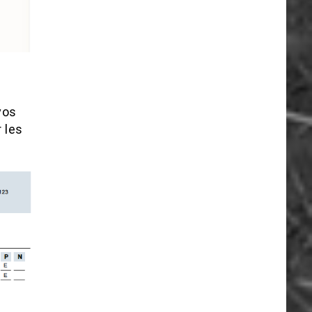
vos
 les