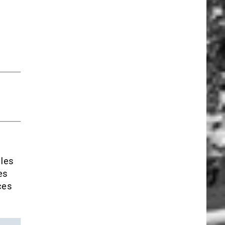
 les
es
ces