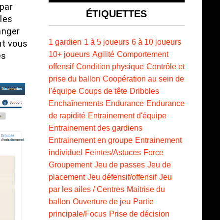
par
ÉTIQUETTES
les
anger
1 gardien
1 à 5 joueurs
6 à 10 joueurs
ut vous
10+ joueurs
Agilité
Comportement
és
offensif
Condition physique
Contrôle et
.
prise du ballon
Coopération au sein de
l'équipe
Coups de tête
Dribbles
Enchaînements
Endurance
Endurance
de rapidité
Entrainement d'équipe
Entrainement des gardiens
Entrainement en groupe
Entrainement
individuel
Feintes/Astuces
Force
Groupement
Jeu de passes
Jeu de
placement
Jeu défensif/offensif
Jeu
par les ailes / Centres
Maitrise du
ballon
Ouverture de jeu
Partie
principale/Focus
Prise de décision