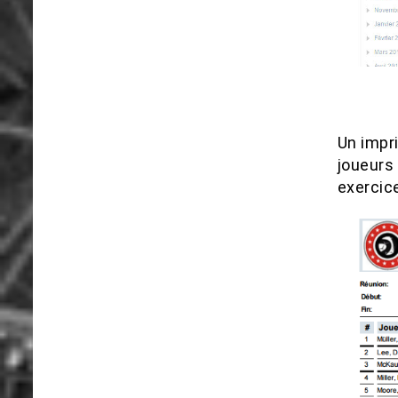
Un impr
joueurs
exercic