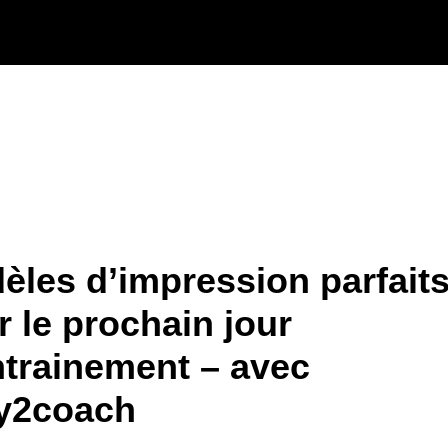
èles d’impression parfait
r le prochain jour
ntrainement – avec
y2coach